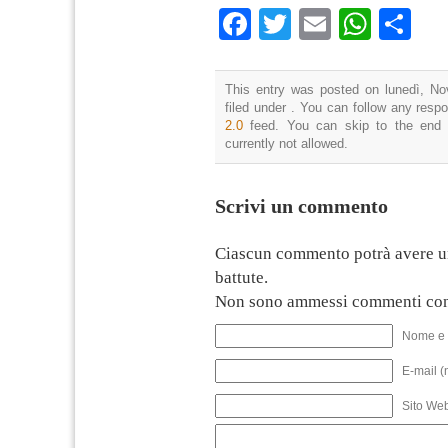
Facebook
Twitter
Email
What
Co
This entry was posted on lunedì, No
filed under . You can follow any resp
2.0
feed. You can skip to the end 
currently not allowed.
Scrivi un commento
Ciascun commento potrà avere u
battute.
Non sono ammessi commenti con
Nome e 
E-mail (
Sito We