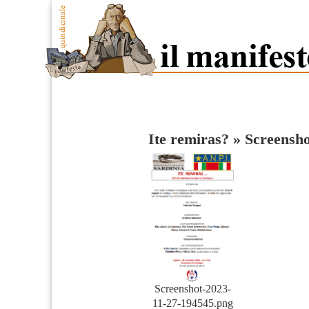
Ite remiras?
»
Screensho
Screenshot-2023-
11-27-194545.png