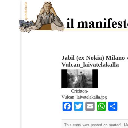
Jabil (ex Nokia) Milano
Vulcan_laivatelakalla
Crichton-
Vulcan_laivatelakalla.jpg
Facebook
Twitter
Email
What
Co
This entry was posted on martedì, Ma