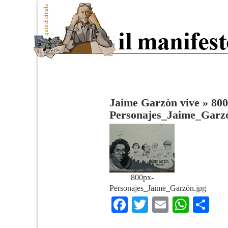
Jaime Garzòn vive
»
800
Personajes_Jaime_Garz
800px-
Personajes_Jaime_Garzón.jpg
Facebook
Twitter
Email
What
Co