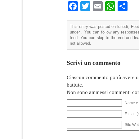
Facebook
Twitter
Email
What
Co
This entry was posted on lunedì, Febb
under . You can follow any responses
feed. You can skip to the end and lea
not allowed.
Scrivi un commento
Ciascun commento potrà avere u
battute.
Non sono ammessi commenti con
Nome e 
E-mail (
Sito We