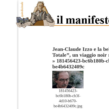
Jean-Claude Izzo e la be
Totale’’, un viaggio noir
»
181456423-bc6b180b-c
be4b6432409c
181456423-
bc6b180b-cb3f-
4d10-b670-
be4b6432409c.jpg