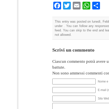
Facebook
Twitter
Email
What
Co
This entry was posted on lunedì, Febb
under . You can follow any responses
feed. You can skip to the end and lea
not allowed.
Scrivi un commento
Ciascun commento potrà avere u
battute.
Non sono ammessi commenti con
Nome e 
E-mail (
Sito We