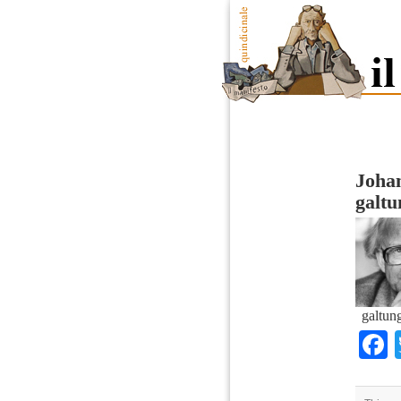
Johan
galt
galtun