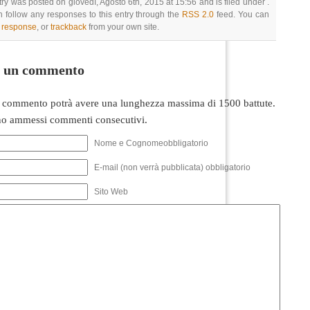
try was posted on giovedì, Agosto 6th, 2015 at 15:56 and is filed under .
 follow any responses to this entry through the
RSS 2.0
feed. You can
a response
, or
trackback
from your own site.
i un commento
 commento potrà avere una lunghezza massima di 1500 battute.
o ammessi commenti consecutivi.
Nome e Cognomeobbligatorio
E-mail (non verrà pubblicata) obbligatorio
Sito Web