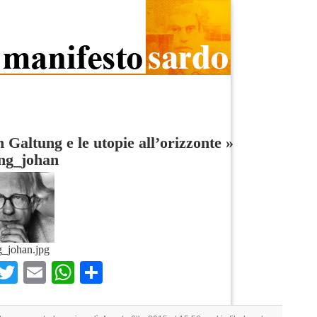
 Galtung e le utopie all’orizzonte
»
ung_johan
g_johan.jpg
Facebook
Twitter
Email
WhatsApp
Condividi