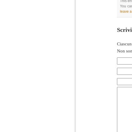
This en
You can
leave 
Scriv
Ciascun
Non son