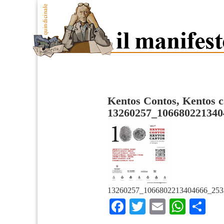
Kentos Contos, Kentos c
13260257_106680221340
13260257_1066802213404666_253
Facebook
Twitter
Email
What
Co