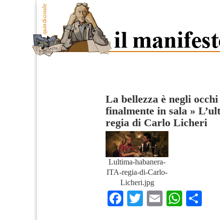
La bellezza è negli occhi
finalmente in sala
»
L’ul
regia di Carlo Licheri
Lultima-habanera-
ITA-regia-di-Carlo-
Licheri.jpg
Facebook
Twitter
Email
What
Co