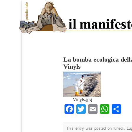
La bomba ecologica della
Vinyls
Vinyls.jpg
Facebook
Twitter
Email
What
Co
This entry was posted on lunedì, Lug