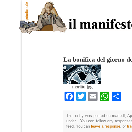
La bonifica del giorno d
morittu.jpg
Facebook
Twitter
Email
What
Co
This entry was posted on martedì, Apr
under . You can follow any responses
feed. You can
leave a response
, or
tr