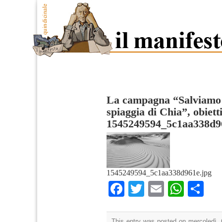
La campagna “Salviamo 
spiaggia di Chia”, obietti
1545249594_5c1aa338d9
1545249594_5c1aa338d961e.jpg
Facebook
Twitter
Email
What
Co
This entry was posted on mercoledì, 