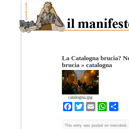
La Catalogna brucia? No
brucia
»
catalogna
catalogna.jpg
Facebook
Twitter
Email
What
Co
This entry was posted on mercoledì, 