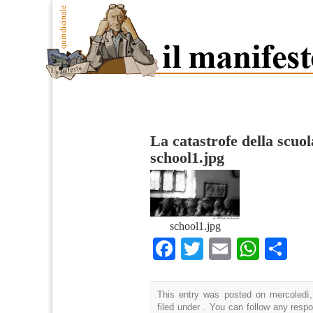
La catastrofe della scuol
school1.jpg
school1.jpg
Facebook
Twitter
Email
What
Co
This entry was posted on mercoledì,
filed under . You can follow any resp