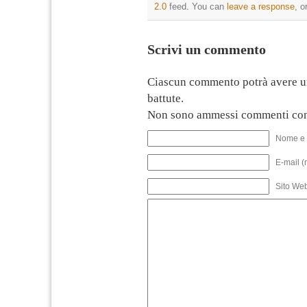
2.0
feed. You can
leave a response
, o
Scrivi un commento
Ciascun commento potrà avere u
battute.
Non sono ammessi commenti con
Nome e 
E-mail (
Sito We