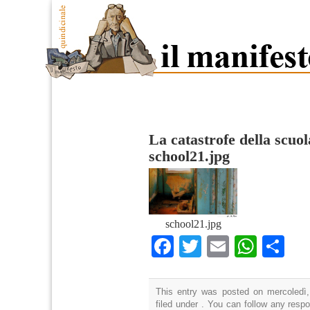
La catastrofe della scuol
school21.jpg
school21.jpg
Facebook
Twitter
Email
What
Co
This entry was posted on mercoledì,
filed under . You can follow any resp