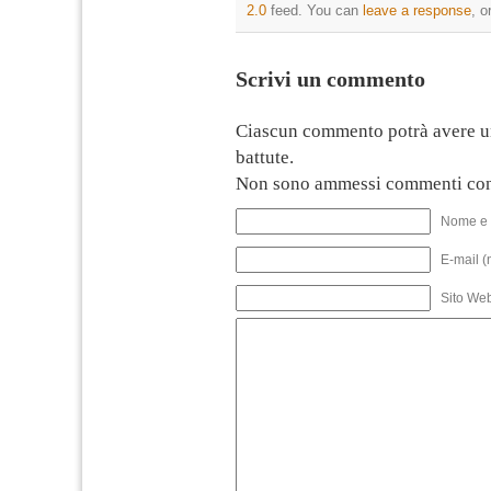
2.0
feed. You can
leave a response
, o
Scrivi un commento
Ciascun commento potrà avere u
battute.
Non sono ammessi commenti con
Nome e 
E-mail (
Sito We