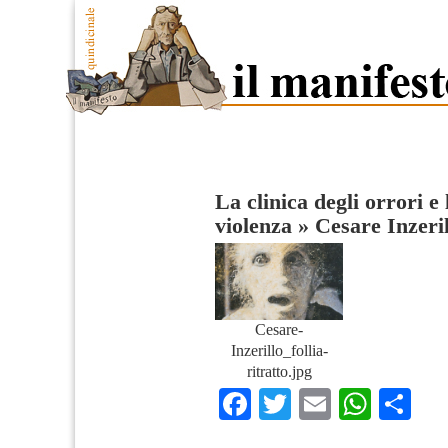
La clinica degli orrori e 
violenza
»
Cesare Inzeril
Cesare-
Inzerillo_follia-
ritratto.jpg
Facebook
Twitter
Email
What
Co