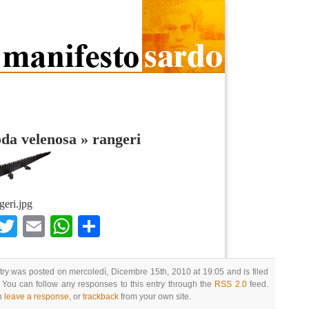
da velenosa
»
rangeri
geri.jpg
Facebook
Twitter
Email
WhatsApp
Condividi
try was posted on mercoledì, Dicembre 15th, 2010 at 19:05 and is filed
 You can follow any responses to this entry through the
RSS 2.0
feed.
n
leave a response
, or
trackback
from your own site.