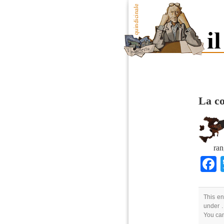
La co
ran
This en
under .
You ca