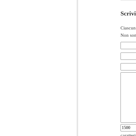
Scriv
Ciascun
Non son
caratter