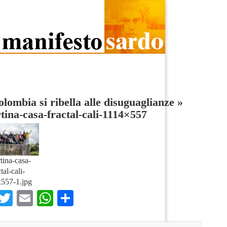
lombia si ribella alle disuguaglianze
»
tina-casa-fractal-cali-1114×557
tina-casa-
tal-cali-
557-1.jpg
Facebook
Twitter
Email
WhatsApp
Condividi