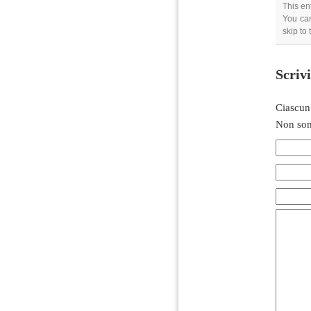
This en
You can
skip to
Scriv
Ciascun
Non son