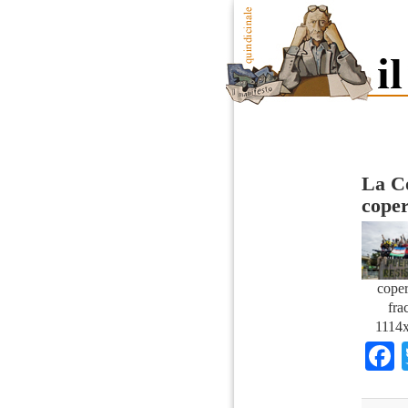
La Co
coper
coper
frac
1114x