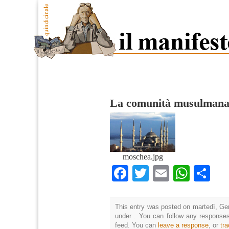
La comunità musulmana 
moschea.jpg
Facebook
Twitter
Email
What
Co
This entry was posted on martedì, Gen
under . You can follow any responses
feed. You can
leave a response
, or
tr