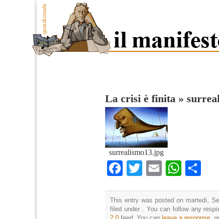
La crisi è finita
»
surrea
surrealismo13.jpg
Facebook
Twitter
Email
What
Co
This entry was posted on martedì, Se
filed under . You can follow any resp
2.0
feed. You can
leave a response
, o