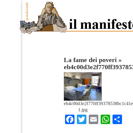
La fame dei poveri
»
eb4c00d3e2f770ff393785
eb4c00d3e2f770ff39378538bc1c41e
1.jpg
Facebook
Twitter
Email
What
Co