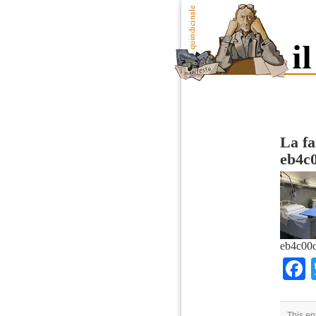
La fa
eb4c
eb4c00
This en