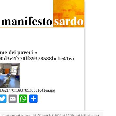
me dei poveri
»
00d3e2f770ff39378538bc1c41ea
d3e2f770ff39378538bc1c41ea.jpg
Facebook
Twitter
Email
WhatsApp
Condividi
try was posted on martedì, Giugno 1st, 2021 at 10:29 and is filed under .