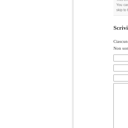
You can
skip to
Scriv
Ciascun
Non son