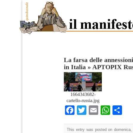
La farsa delle annessioni
in Italia
»
APTOPIX Russ
1664343682-
cartello-russia.jpg
Facebook
Twitter
Email
What
Co
This entry was posted on domenica, 