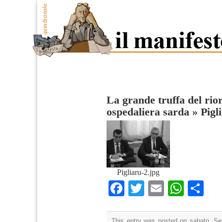
La grande truffa del rior
ospedaliera sarda
»
Pigl
Pigliaru-2.jpg
Facebook
Twitter
Email
What
Co
This entry was posted on sabato, Se