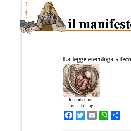
La legge eterologa
»
fec
fecondazione-
assistita1.jpg
Facebook
Twitter
Email
What
Co