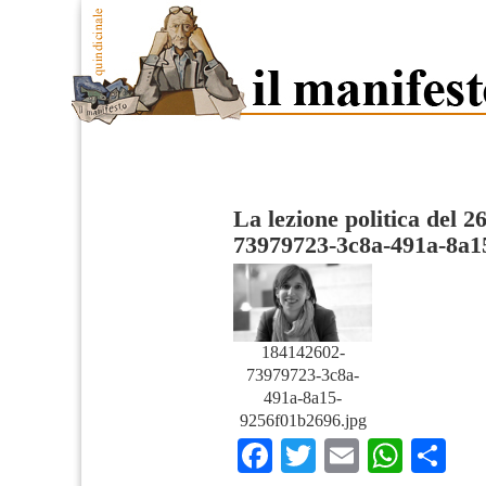
La lezione politica del 2
73979723-3c8a-491a-8a1
184142602-
73979723-3c8a-
491a-8a15-
9256f01b2696.jpg
Facebook
Twitter
Email
What
Co