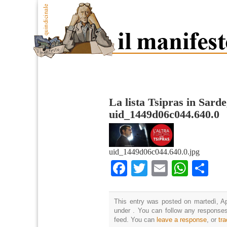
La lista Tsipras in Sard
uid_1449d06c044.640.0
uid_1449d06c044.640.0.jpg
Facebook
Twitter
Email
What
Co
This entry was posted on martedì, Apr
under . You can follow any responses
feed. You can
leave a response
, or
tr