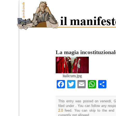
La magia incostituziona
italicum.jpg
Facebook
Twitter
Email
What
Co
This entry was posted on venerdì, G
filed under . You can follow any resp
2.0
feed. You can skip to the end 
currently not allowed.