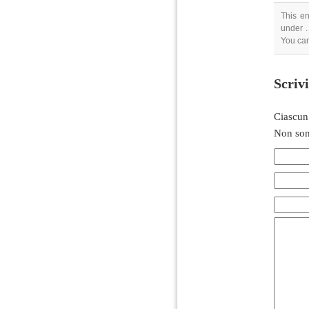
This en
under .
You can
Scriv
Ciascun
Non son