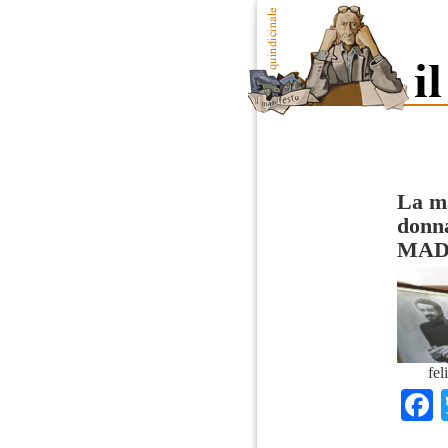
La ma
donna
MAD
fel