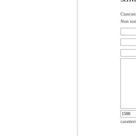
Ciascun
Non son
caratter