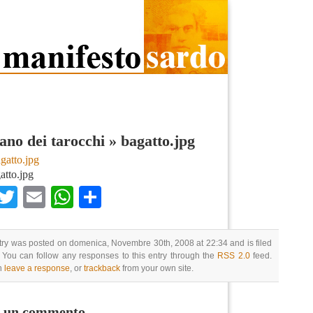
no dei tarocchi
»
bagatto.jpg
atto.jpg
Facebook
Twitter
Email
WhatsApp
Condividi
try was posted on domenica, Novembre 30th, 2008 at 22:34 and is filed
 You can follow any responses to this entry through the
RSS 2.0
feed.
n
leave a response
, or
trackback
from your own site.
i un commento