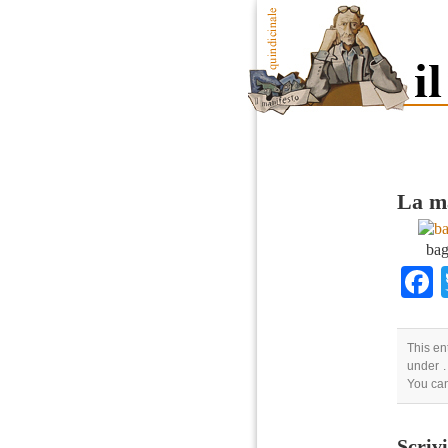
La ma
bag
This en
under .
You ca
Scriv