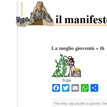
La meglio gioventù
»
th
th.jpg
Facebook
Twitter
Email
What
Co
This entry was posted on giovedì, Gen