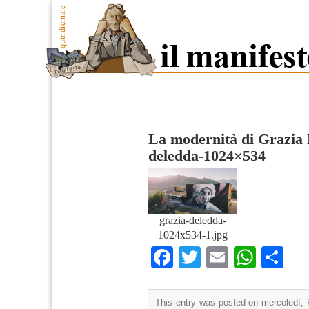
La modernità di Grazia
deledda-1024×534
grazia-deledda-
1024x534-1.jpg
Facebook
Twitter
Email
What
Co
This entry was posted on mercoledì, 