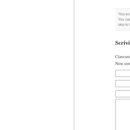
This en
You can
skip to
Scriv
Ciascun
Non son