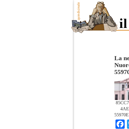
La ne
Nuor
5597
85CC7
4AE
55970E