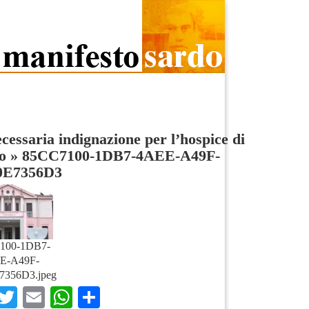
cessaria indignazione per l’hospice di
o
»
85CC7100-1DB7-4AEE-A49F-
0E7356D3
100-1DB7-
E-A49F-
7356D3.jpeg
Facebook
Twitter
Email
WhatsApp
Condividi