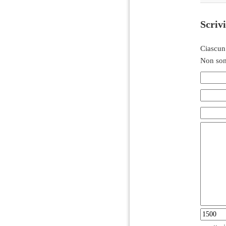
Scriv
Ciascun
Non son