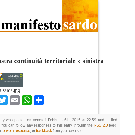
stra continuità territoriale
»
sinistra
a
ra-sarda.jpg
Facebook
Twitter
Email
WhatsApp
Condividi
try was posted on venerdì, Febbraio 6th, 2015 at 22:59 and is filed
 You can follow any responses to this entry through the
RSS 2.0
feed.
n
leave a response
, or
trackback
from your own site.