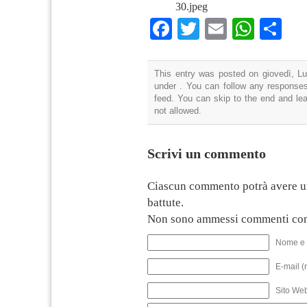
30.jpeg
Facebook
Twitter
Email
What
Co
This entry was posted on giovedì, Lug
under . You can follow any responses
feed. You can skip to the end and lea
not allowed.
Scrivi un commento
Ciascun commento potrà avere u
battute.
Non sono ammessi commenti con
Nome e 
E-mail (
Sito We