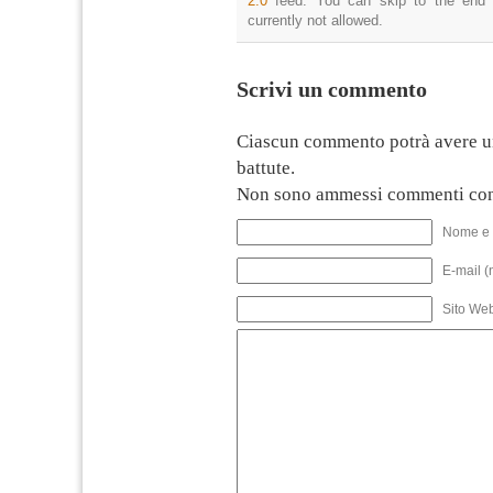
2.0
feed. You can skip to the end 
currently not allowed.
Scrivi un commento
Ciascun commento potrà avere u
battute.
Non sono ammessi commenti con
Nome e 
E-mail (
Sito We