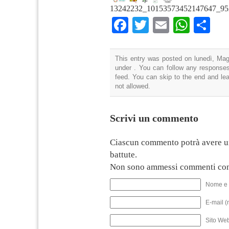
13242232_10153573452147647_95
Facebook
Twitter
Email
What
Co
This entry was posted on lunedì, Magg
under . You can follow any responses
feed. You can skip to the end and lea
not allowed.
Scrivi un commento
Ciascun commento potrà avere u
battute.
Non sono ammessi commenti con
Nome e 
E-mail (
Sito We