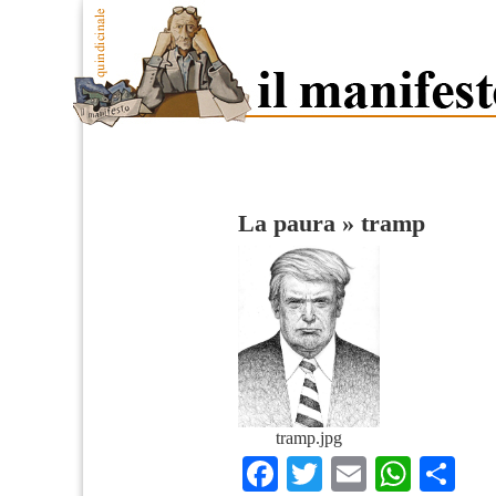
La paura
»
tramp
tramp.jpg
Facebook
Twitter
Email
What
Co