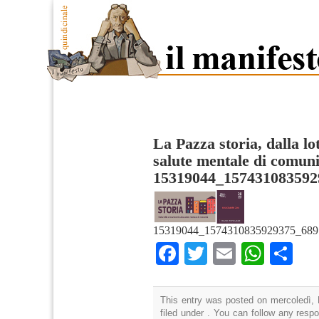
La Pazza storia, dalla lo
salute mentale di comuni
15319044_157431083592
15319044_1574310835929375_689
Facebook
Twitter
Email
What
Co
This entry was posted on mercoledì, 
filed under . You can follow any resp