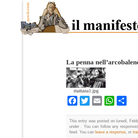
La penna nell’arcobalen
mattana1.jpg
Facebook
Twitter
Email
What
Co
This entry was posted on lunedì, Febbr
under . You can follow any responses
feed. You can
leave a response
, or
tr