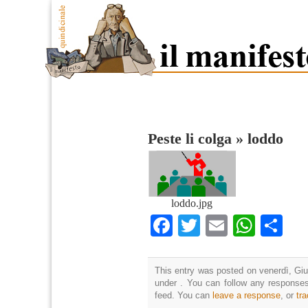
Peste li colga
»
loddo
loddo.jpg
Facebook
Twitter
Email
What
Co
This entry was posted on venerdì, Giu
under . You can follow any responses
feed. You can
leave a response
, or
tr