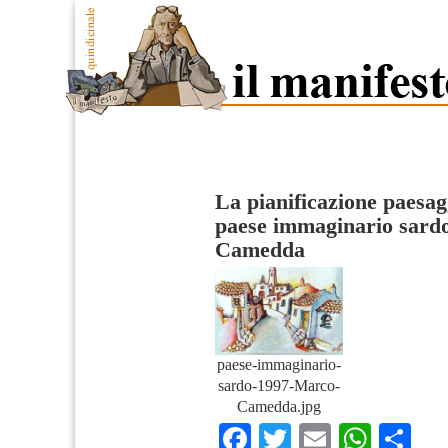
La pianificazione paesagg
paese immaginario sard
Camedda
paese-immaginario-
sardo-1997-Marco-
Camedda.jpg
Facebook
Twitter
Email
What
Co