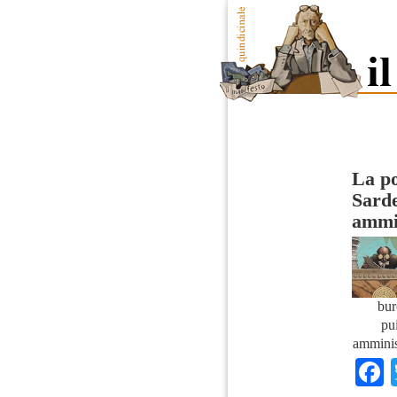
La po
Sard
ammi
bur
pu
amminis