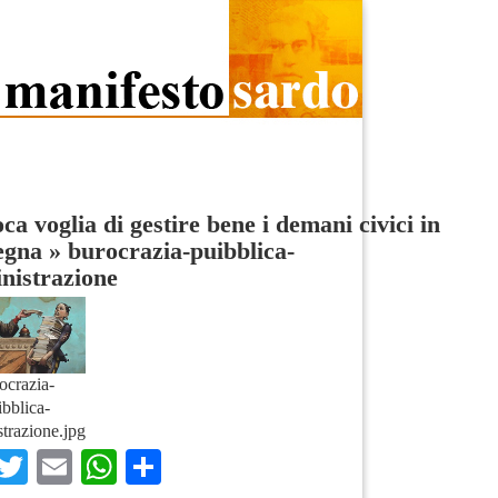
ca voglia di gestire bene i demani civici in
egna
»
burocrazia-puibblica-
nistrazione
ocrazia-
ibblica-
trazione.jpg
Facebook
Twitter
Email
WhatsApp
Condividi