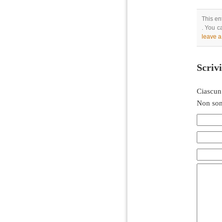
This en
. You c
leave 
Scriv
Ciascun
Non son