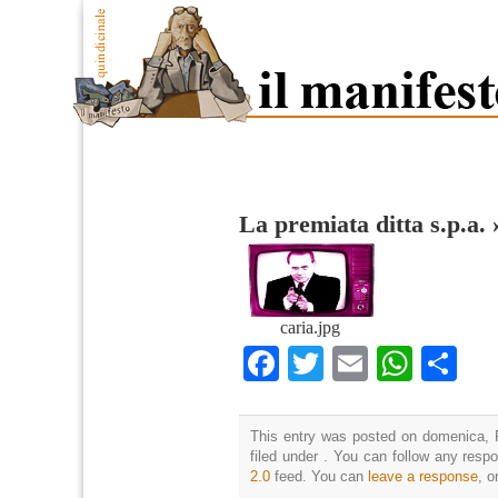
La premiata ditta s.p.a.
caria.jpg
Facebook
Twitter
Email
What
Co
This entry was posted on domenica, F
filed under . You can follow any resp
2.0
feed. You can
leave a response
, o