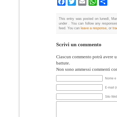
Facebook
Twitter
Email
What
Co
This entry was posted on lunedì, Mar
under . You can follow any responses
feed. You can
leave a response
, or
tr
Scrivi un commento
Ciascun commento potrà avere u
battute.
Non sono ammessi commenti con
Nome e 
E-mail (
Sito We