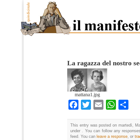
La ragazza del nostro se
mattana1.jpg
Facebook
Twitter
Email
What
Co
This entry was posted on martedì, Mar
under . You can follow any responses
feed. You can
leave a response
, or
tr