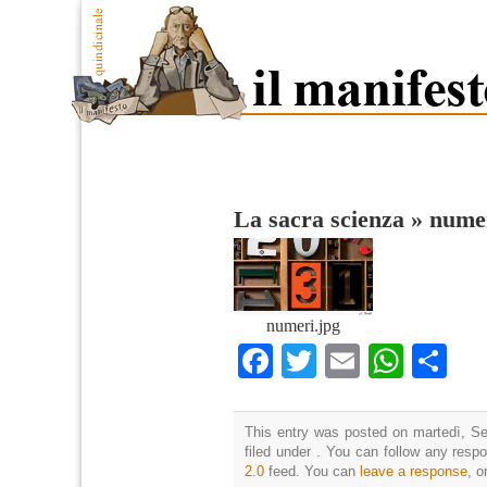
La sacra scienza
»
numer
numeri.jpg
Facebook
Twitter
Email
What
Co
This entry was posted on martedì, Se
filed under . You can follow any resp
2.0
feed. You can
leave a response
, o