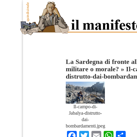
La Sardegna di fronte all
militare o morale?
»
Il-
distrutto-dai-bombarda
Il-campo-di-
Jabalya-distrutto-
dai-
bombardamenti.jpeg
Facebook
Twitter
Email
What
Co