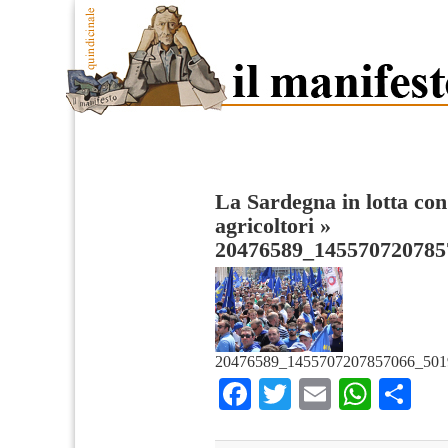
La Sardegna in lotta con 
agricoltori
»
20476589_145570720785
20476589_1455707207857066_501
Facebook
Twitter
Email
What
Co