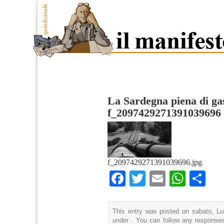
La Sardegna piena di ga
f_2097429271391039696
f_2097429271391039696.jpg
Facebook
Twitter
Email
What
Co
This entry was posted on sabato, Lug
under . You can follow any responses