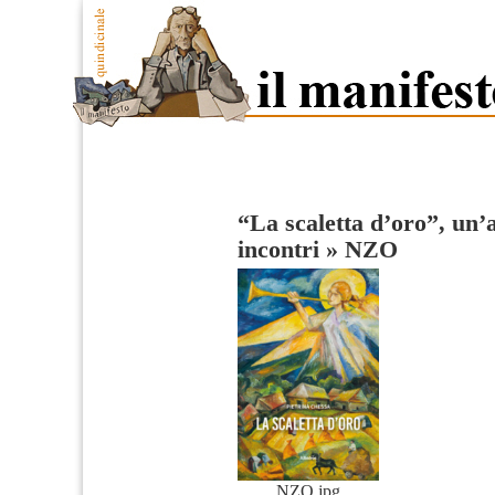
“La scaletta d’oro”, un’
incontri
»
NZO
NZO.jpg