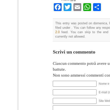
Facebook
Twitter
Email
What
Co
This entry was posted on domenica, F
filed under . You can follow any resp
2.0
feed. You can skip to the end 
currently not allowed.
Scrivi un commento
Ciascun commento potrà avere u
battute.
Non sono ammessi commenti con
Nome e 
E-mail (
Sito We